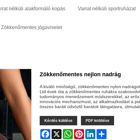
rrat nélküli alakformáló kopás
Varrat nélküli sportruházat
Zökkenőmentes jógaviselet
Zökkenőmentes nejlon nadrág
A kiváló minőségű, zökkenőmentes nylon nadrágot 
Ltd évek óta a zökkenőmentes ruhákra szakosodott. 
tudományos menedzsment módszerekkel, az erős műs
innovációs mechanizmust, az alkalmazkodást a piacr
összes baráti üdvözlő barátok látogatásra, útmutat
Kérdés küldése
PDF letöltése
Facebook
X
WhatsApp
Pinterest
LinkedIn
Share