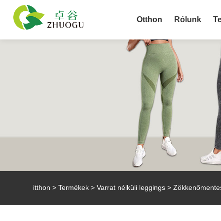
Otthon
Rólunk
T
itthon
>
Termékek
>
Varrat nélküli leggings
> Zökkenőmentes