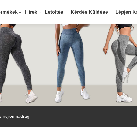
ermékek
Hírek
Letöltés
Kérdés Küldése
Lépjen K
 nejlon nadrág