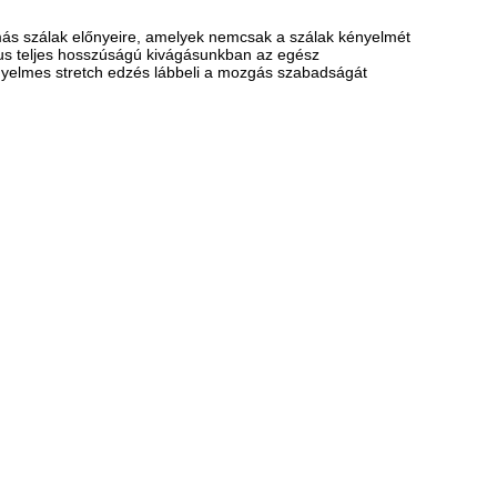
 más szálak előnyeire, amelyek nemcsak a szálak kényelmét
kus teljes hosszúságú kivágásunkban az egész
nyelmes stretch edzés lábbeli a mozgás szabadságát