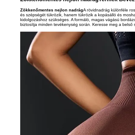
Zökkenőmentes nejlon nadrág
A rövidnadrág különféle ro
és szépségét tükrözik, hanem tükrözik a kopásálló és mosh
kidolgozáshoz szükséges. A formáló, magas vágású bordázot
biztosítja minden tevékenység során. Keresse meg a belső s