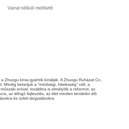
Varrat nélküli melltartó
a Zhuogu kínai gyártók kínálják. A Zhuogu Ruházat Co.,
Mindig betartjuk a "minőségi, hitelesség" célt, a
zaki erővel, továbbra is elmélyítik a reformot, az
a, az átfogó fejlesztés, az élet minden területén élő
ásokra és üzleti tárgyalásokra.