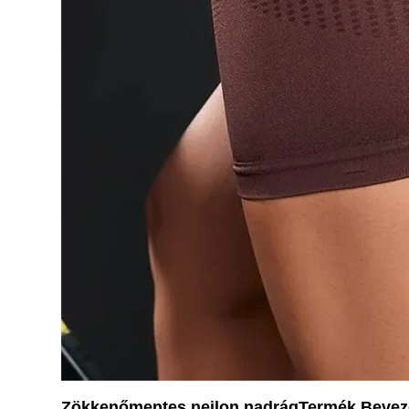
Zökkenőmentes nejlon nadrág
Termék Bevez