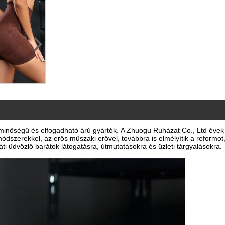
minőségű és elfogadható árú gyártók.
A Zhuogu Ruházat Co., Ltd évek 
dszerekkel, az erős műszaki erővel, továbbra is elmélyítik a reformot
áti üdvözlő barátok látogatásra, útmutatásokra és üzleti tárgyalásokra.