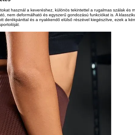
stokat használ a keveréshez, különös tekintettel a rugalmas szálak és
ató, nem deformálható és egyszerű gondozású funkciókat is. A klasszi
t derékpánttal és a nyakkendő elülső részével kiegészítve, ezek a ké
portolóját.