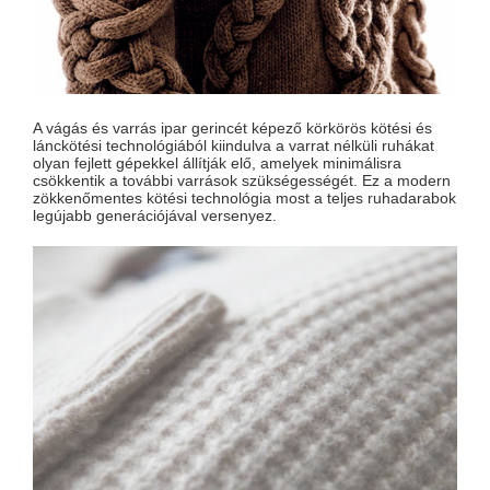
A vágás és varrás ipar gerincét képező körkörös kötési és
lánckötési technológiából kiindulva a varrat nélküli ruhákat
olyan fejlett gépekkel állítják elő, amelyek minimálisra
csökkentik a további varrások szükségességét. Ez a modern
zökkenőmentes kötési technológia most a teljes ruhadarabok
legújabb generációjával versenyez.