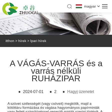
magyar
itthon
>
hírek
>
Ipari hírek
A VÁGÁS-VARRÁS és a
varrás nélküli
RUHÁZIPAR
●
2024-07-01
●
2
●
Hagyj üzenetet
A szövet szélességét (vagy csöveit) megkötik, majd a
kötöttáru formázása és vágása hagyományos papírminták
vagy fejlett számítógéppel generált minták szerint történik. A