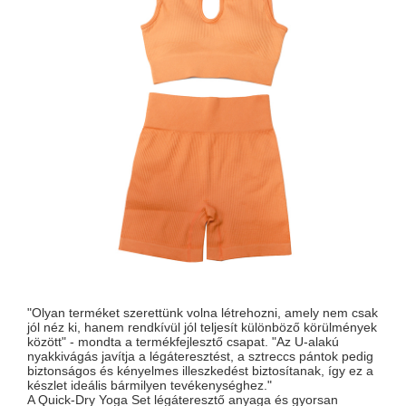
"Olyan terméket szerettünk volna létrehozni, amely nem csak
jól néz ki, hanem rendkívül jól teljesít különböző körülmények
között" - mondta a termékfejlesztő csapat. "Az U-alakú
nyakkivágás javítja a légáteresztést, a sztreccs pántok pedig
biztonságos és kényelmes illeszkedést biztosítanak, így ez a
készlet ideális bármilyen tevékenységhez."
A Quick-Dry Yoga Set légáteresztő anyaga és gyorsan