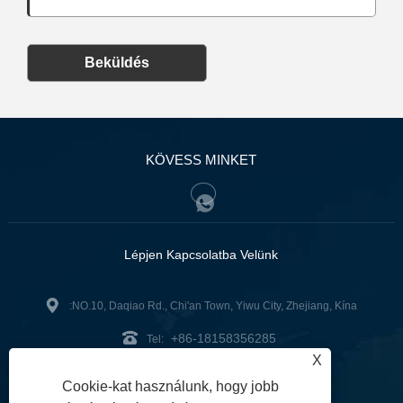
Beküldés
KÖVESS MINKET
Lépjen Kapcsolatba Velünk
:NO.10, Daqiao Rd., Chi'an Town, Yiwu City, Zhejiang, Kína
+86-18158356285
Tel:
X
zg2@zjzg2014.com
:
Cookie-kat használunk, hogy jobb