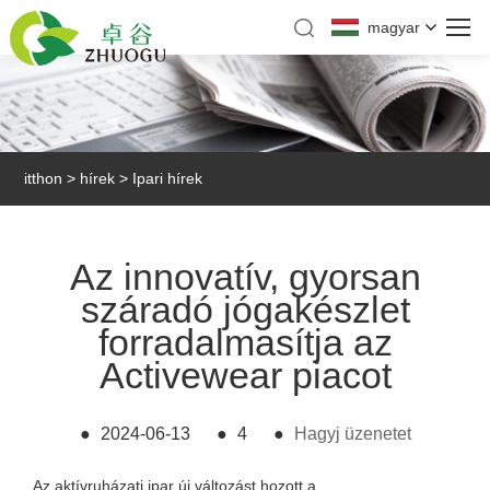
magyar
itthon
>
hírek
>
Ipari hírek
Az innovatív, gyorsan
száradó jógakészlet
forradalmasítja az
Activewear piacot
●
2024-06-13
●
4
●
Hagyj üzenetet
Az aktívruházati ipar új változást hozott a