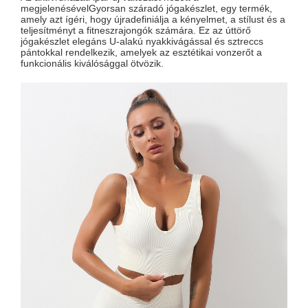
megjelenésével
Gyorsan száradó jógakészlet
, egy termék,
amely azt ígéri, hogy újradefiniálja a kényelmet, a stílust és a
teljesítményt a fitneszrajongók számára. Ez az úttörő
jógakészlet elegáns U-alakú nyakkivágással és sztreccs
pántokkal rendelkezik, amelyek az esztétikai vonzerőt a
funkcionális kiválósággal ötvözik.