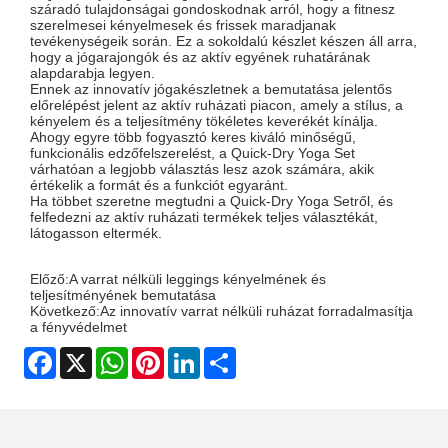
száradó tulajdonságai gondoskodnak arról, hogy a fitnesz
szerelmesei kényelmesek és frissek maradjanak
tevékenységeik során. Ez a sokoldalú készlet készen áll arra,
hogy a jógarajongók és az aktív egyének ruhatárának
alapdarabja legyen.
Ennek az innovatív jógakészletnek a bemutatása jelentős
előrelépést jelent az aktív ruházati piacon, amely a stílus, a
kényelem és a teljesítmény tökéletes keverékét kínálja.
Ahogy egyre több fogyasztó keres kiváló minőségű,
funkcionális edzőfelszerelést, a Quick-Dry Yoga Set
várhatóan a legjobb választás lesz azok számára, akik
értékelik a formát és a funkciót egyaránt.
Ha többet szeretne megtudni a Quick-Dry Yoga Setről, és
felfedezni az aktív ruházati termékek teljes választékát,
látogasson el
termék
.
Előző:
A varrat nélküli leggings kényelmének és
teljesítményének bemutatása
Következő:
Az innovatív varrat nélküli ruházat forradalmasítja
a fényvédelmet
Facebook
X
WhatsApp
Pinterest
LinkedIn
Share