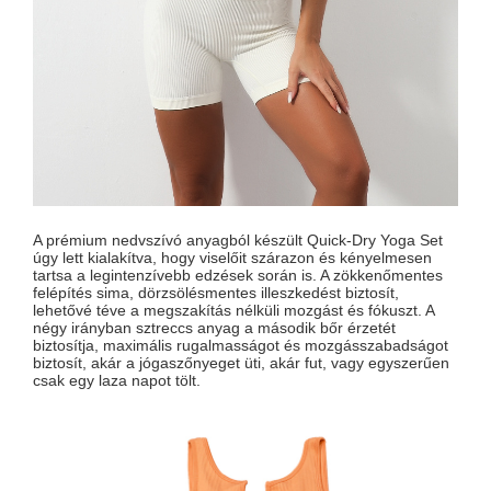
A prémium nedvszívó anyagból készült Quick-Dry Yoga Set
úgy lett kialakítva, hogy viselőit szárazon és kényelmesen
tartsa a legintenzívebb edzések során is. A zökkenőmentes
felépítés sima, dörzsölésmentes illeszkedést biztosít,
lehetővé téve a megszakítás nélküli mozgást és fókuszt. A
négy irányban sztreccs anyag a második bőr érzetét
biztosítja, maximális rugalmasságot és mozgásszabadságot
biztosít, akár a jógaszőnyeget üti, akár fut, vagy egyszerűen
csak egy laza napot tölt.