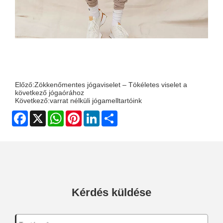
Előző:
Zökkenőmentes jógaviselet – Tökéletes viselet a
következő jógaórához
Következő:
varrat nélküli jógamelltartóink
Facebook
X
WhatsApp
Pinterest
LinkedIn
Share
Kérdés küldése