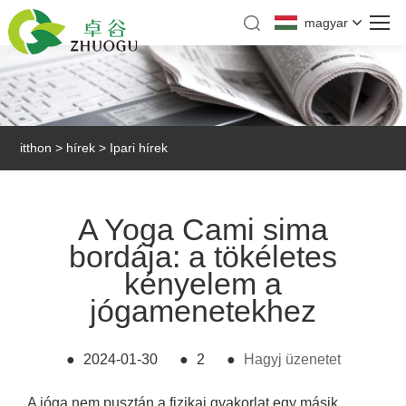
magyar
itthon
>
hírek
>
Ipari hírek
A Yoga Cami sima
bordája: a tökéletes
kényelem a
jógamenetekhez
●
2024-01-30
●
2
●
Hagyj üzenetet
A jóga nem pusztán a fizikai gyakorlat egy másik