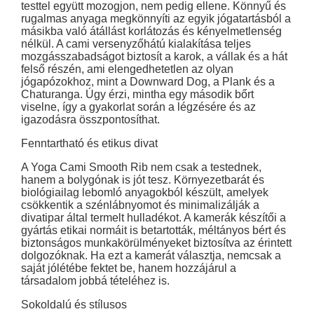
testtel együtt mozogjon, nem pedig ellene. Könnyű és
rugalmas anyaga megkönnyíti az egyik jógatartásból a
másikba való átállást korlátozás és kényelmetlenség
nélkül. A cami versenyzőhátú kialakítása teljes
mozgásszabadságot biztosít a karok, a vállak és a hát
felső részén, ami elengedhetetlen az olyan
jógapózokhoz, mint a Downward Dog, a Plank és a
Chaturanga. Úgy érzi, mintha egy második bőrt
viselne, így a gyakorlat során a légzésére és az
igazodásra összpontosíthat.
Fenntartható és etikus divat
A Yoga Cami Smooth Rib nem csak a testednek,
hanem a bolygónak is jót tesz. Környezetbarát és
biológiailag lebomló anyagokból készült, amelyek
csökkentik a szénlábnyomot és minimalizálják a
divatipar által termelt hulladékot. A kamerák készítői a
gyártás etikai normáit is betartották, méltányos bért és
biztonságos munkakörülményeket biztosítva az érintett
dolgozóknak. Ha ezt a kamerát választja, nemcsak a
saját jólétébe fektet be, hanem hozzájárul a
társadalom jobbá tételéhez is.
Sokoldalú és stílusos