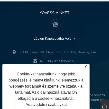
KÖVESS MINKET
Lépjen Kapcsolatba Velünk
:NO.10, Daqiao Rd., Chi'an Town, Yiwu City, Zhejiang, Kína
+86-18158356285
Tel:
X
zg2@zjzg2014.com
:
Cookie-kat használunk, hogy jobb
Fax: +86-579-89979099
böngészési élményt kínáljunk, elemezzük a
webhely forgalmát és személyre szabjuk a
tartalmat. Az oldal használatával Ön
Copyright © 2024 ZheJiangZhuoGu Clothing Co., Ltd. - Seamless
elfogadja a cookie-k használatát.
Yoga Wear, Seamless melltartó, Seamless Leggings - Minden jog
Adatvédelmi szabályzat
fenntartva