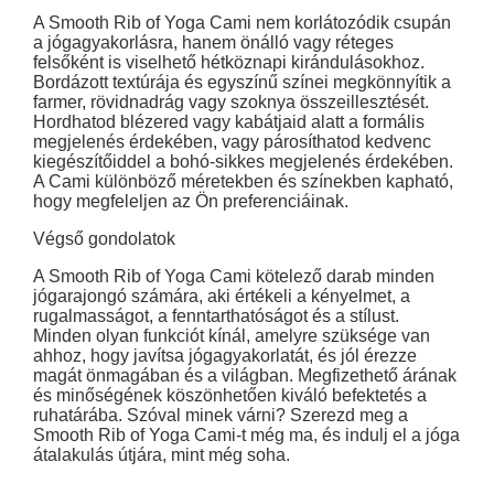
A Smooth Rib of Yoga Cami nem korlátozódik csupán
a jógagyakorlásra, hanem önálló vagy réteges
felsőként is viselhető hétköznapi kirándulásokhoz.
Bordázott textúrája és egyszínű színei megkönnyítik a
farmer, rövidnadrág vagy szoknya összeillesztését.
Hordhatod blézered vagy kabátjaid alatt a formális
megjelenés érdekében, vagy párosíthatod kedvenc
kiegészítőiddel a bohó-sikkes megjelenés érdekében.
A Cami különböző méretekben és színekben kapható,
hogy megfeleljen az Ön preferenciáinak.
Végső gondolatok
A Smooth Rib of Yoga Cami kötelező darab minden
jógarajongó számára, aki értékeli a kényelmet, a
rugalmasságot, a fenntarthatóságot és a stílust.
Minden olyan funkciót kínál, amelyre szüksége van
ahhoz, hogy javítsa jógagyakorlatát, és jól érezze
magát önmagában és a világban. Megfizethető árának
és minőségének köszönhetően kiváló befektetés a
ruhatárába. Szóval minek várni? Szerezd meg a
Smooth Rib of Yoga Cami-t még ma, és indulj el a jóga
átalakulás útjára, mint még soha.