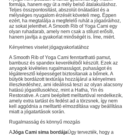
formája, hanem egy út a mély belső átalakuláshoz.
Teljes összpontosítást, abszolút önátadást és a
mélységes nyugalom érzését követeli meg. Éppen
ezért, ha megtalálja a megfelelő ruhát a jógaóráihoz,
az sokat jelenthet. A Smooth Rib of Yoga Cami egy
olyan ruhadarab, amely nem csak a stílust erősíti,
hanem javítja a gyakorlat minőségét is. Íme, miért.
Kényelmes viselet jógagyakorlatához
A Smooth Rib of Yoga Cami fenntartható pamut,
bambusz és spandex keverékéből készült. Ezek az
anyagok kivételes rugalmasságot, puhaságot és
légáteresztő képességet biztosítanak a bőrnek. A
bütyök bordázott textúrája hozzájárul a kényelmes
illeszkedéshez, ami ideálissá teszi az olyan alacsony
hatású jógastílusokhoz, mint a Hatha, Yin és
Restorative. A cami beépített melltartóval rendelkezik,
amely extra tartást és fedést ad a törzsnek, így nem
kell aggódnia a melltartó elmozdítása vagy beállítása
miatt a jógatartások során.
Rugalmasság és könnyű mozgás
A
Jóga Cami sima bordája
Úgy tervezték, hogy a