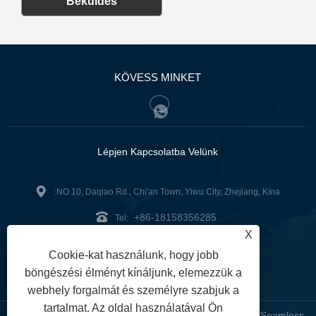
Beküldés
KÖVESS MINKET
Lépjen Kapcsolatba Velünk
:NO.10, Daqiao Rd., Chi'an Town, Yiwu City, Zhejiang, Kína
+86-18158356285
Tel:
X
zg2@zjzg2014.com
:
Cookie-kat használunk, hogy jobb
Fax: +86-579-89979099
böngészési élményt kínáljunk, elemezzük a
webhely forgalmát és személyre szabjuk a
tartalmat. Az oldal használatával Ön
Copyright © 2024 ZheJiangZhuoGu Clothing Co., Ltd. - Seamless