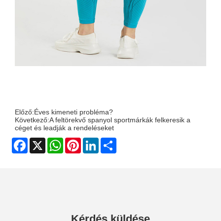
Előző:
Éves kimeneti probléma?
Következő:
A feltörekvő spanyol sportmárkák felkeresik a
céget és leadják a rendeléseket
Facebook
X
WhatsApp
Pinterest
LinkedIn
Share
Kérdés küldése