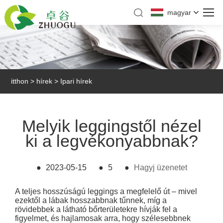
magyar
itthon
>
hírek
>
Ipari hírek
Melyik leggingstől nézel
ki a legvékonyabbnak?
●
2023-05-15
●
5
●
Hagyj üzenetet
A teljes hosszúságú leggings a megfelelő út – mivel
ezektől a lábak hosszabbnak tűnnek, míg a
rövidebbek a látható bőrterületekre hívják fel a
figyelmet, és hajlamosak arra, hogy szélesebbnek