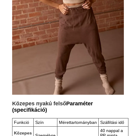
Közepes nyakú felső
Paraméter
(specifikáció)
Funkció
Szín
Mérettartományban
Szállítási idő
40 nappal a
Közepes
Személyre
PP minta