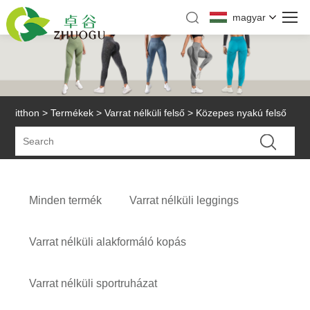
magyar
itthon
>
Termékek
>
Varrat nélküli felső
> Közepes nyakú felső
Minden termék
Varrat nélküli leggings
Varrat nélküli alakformáló kopás
Varrat nélküli sportruházat