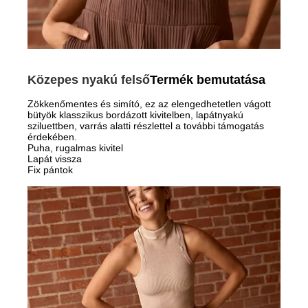
Közepes nyakú felső
Termék bemutatása
Zökkenőmentes és simító, ez az elengedhetetlen vágott
bütyök klasszikus bordázott kivitelben, lapátnyakú
sziluettben, varrás alatti részlettel a további támogatás
érdekében.
Puha, rugalmas kivitel
Lapát vissza
Fix pántok