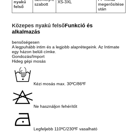
nyakú
XS-3XL
szabott
megerősítése
felső
után
Közepes nyakú felső
Funkció és
alkalmazás
bensőségesen
A legpuhább intim és a legjobb alaprétegeink. Az Intimate
egy házon belüli címke.
Gondozás/Import
Hideg gépi mosás
Kézi mosás max. 30ºC/86ºF
Ne használjon fehérítőt
Legfeljebb 110ºC/230ºF vasalható