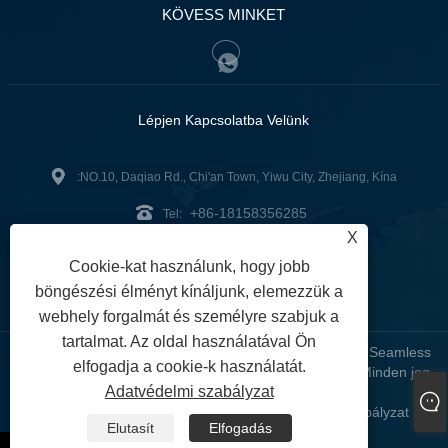
KÖVESS MINKET
Lépjen Kapcsolatba Velünk
:NO.10, Daqiao Rd., Chi'an Town, Yiwu City, Zhejiang, Kína
+86-18158356285
Tel:
X
zg2@zjzg2014.com
:
Cookie-kat használunk, hogy jobb
Fax: +86-579-89979099
böngészési élményt kínáljunk, elemezzük a
webhely forgalmát és személyre szabjuk a
tartalmat. Az oldal használatával Ön
Copyright © 2024 ZheJiangZhuoGu Clothing Co., Ltd. - Seamless
elfogadja a cookie-k használatát.
Yoga Wear, Seamless melltartó, Seamless Leggings - Minden jog
Adatvédelmi szabályzat
fenntartva
Links
Sitemap
RSS
XML
Adatvédelmi szabályzat
|
|
|
|
|
Elutasít
Elfogadás