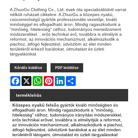
A ZhuoGu Clothing Co., Ltd. évek óta specializálódott varrat
nélküli ruházati cikkekre. A ZhuoGu a közepes nyakú,
csúcsminőségű gyártók professzionális vezetője, kiváló
minőséggel és elfogadható áron. Mindig ragaszkodunk a
"minőség, hitelesség" célhoz, tudományos menedzsment
módszerekkel. , erős technikai erő, továbbra is elmélyíti a
reformot, az innovációs mechanizmust, alkalmazkodik a
piachoz, átfogó fejlesztést, üdvözlöm az élet minden
területéről érkező barátokat, útmutatást és üzleti
tárgyalásokat.
Kérdés küldése
PDF letöltése
Facebook
X
WhatsApp
Pinterest
LinkedIn
Share
termékleírás
Közepes nyakú felső
a gyártók kiváló minőségben és
elfogadható áron. Mindig ragaszkodunk a "minőség,
hitelesség" célhoz, tudományos irányítási módszerekkel,
erős technikai erővel, továbbra is elmélyítjük a reformot,
az innovációs mechanizmust, alkalmazkodunk a piachoz,
átfogó fejlesztést, üdvözlünk barátokat a az élet minden
területéről látogatni, útmutatást és üzleti tárgyalásokat